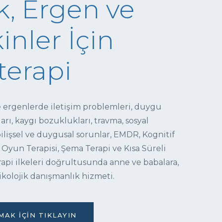
, Ergen ve
inler İçin
terapi
e ergenlerde iletişim problemleri, duygu
ı, kaygı bozuklukları, travma, sosyal
 bilişsel ve duygusal sorunlar, EMDR, Kognitif
 Oyun Terapisi, Şema Terapi ve Kısa Süreli
pi ilkeleri doğrultusunda anne ve babalara,
ikolojik danışmanlık hizmeti.
AK İÇIN TIKLAYIN