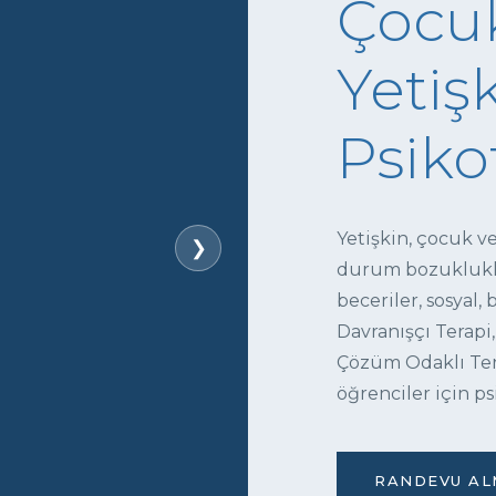
Çocuk
Yetişk
Psiko
Yetişkin, çocuk v
❯
durum bozukluklar
beceriler, sosyal,
Davranışçı Terapi,
Çözüm Odaklı Tera
öğrenciler için ps
RANDEVU ALM