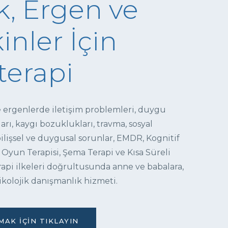
, Ergen ve
inler İçin
terapi
e ergenlerde iletişim problemleri, duygu
ı, kaygı bozuklukları, travma, sosyal
 bilişsel ve duygusal sorunlar, EMDR, Kognitif
 Oyun Terapisi, Şema Terapi ve Kısa Süreli
pi ilkeleri doğrultusunda anne ve babalara,
ikolojik danışmanlık hizmeti.
AK İÇIN TIKLAYIN