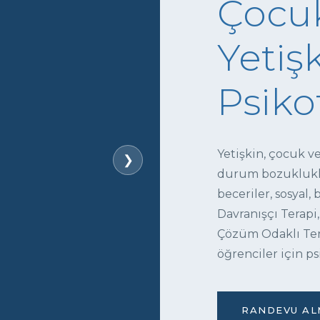
Çocuk
Yetişk
Psiko
Yetişkin, çocuk v
❯
durum bozukluklar
beceriler, sosyal,
Davranışçı Terapi,
Çözüm Odaklı Tera
öğrenciler için ps
RANDEVU ALM