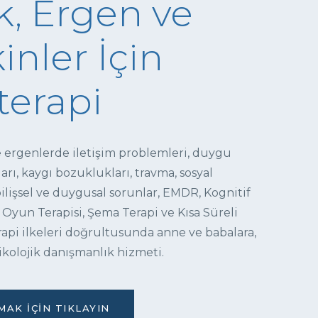
, Ergen ve
inler İçin
terapi
e ergenlerde iletişim problemleri, duygu
ı, kaygı bozuklukları, travma, sosyal
 bilişsel ve duygusal sorunlar, EMDR, Kognitif
 Oyun Terapisi, Şema Terapi ve Kısa Süreli
pi ilkeleri doğrultusunda anne ve babalara,
ikolojik danışmanlık hizmeti.
AK İÇIN TIKLAYIN