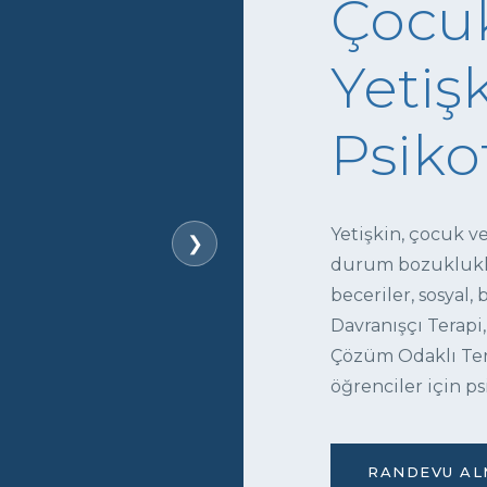
Çocuk
Yetişk
Psiko
Yetişkin, çocuk v
❯
durum bozukluklar
beceriler, sosyal,
Davranışçı Terapi,
Çözüm Odaklı Tera
öğrenciler için ps
RANDEVU ALM