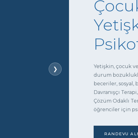
Çocuk
Yetişk
Psiko
Yetişkin, çocuk v
❯
durum bozukluklar
beceriler, sosyal,
Davranışçı Terapi,
Çözüm Odaklı Tera
öğrenciler için ps
RANDEVU ALM