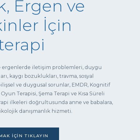
, Ergen ve
inler İçin
terapi
e ergenlerde iletişim problemleri, duygu
ı, kaygı bozuklukları, travma, sosyal
 bilişsel ve duygusal sorunlar, EMDR, Kognitif
 Oyun Terapisi, Şema Terapi ve Kısa Süreli
pi ilkeleri doğrultusunda anne ve babalara,
ikolojik danışmanlık hizmeti.
AK İÇIN TIKLAYIN