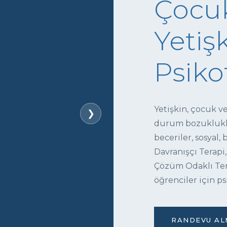
Çocuk
Yetişk
Psiko
Yetişkin, çocuk v
❯
durum bozukluklar
beceriler, sosyal,
Davranışçı Terapi,
Çözüm Odaklı Tera
öğrenciler için ps
RANDEVU ALM