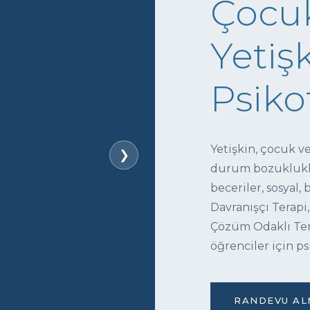
Çocuk
Yetişk
Psiko
Yetişkin, çocuk v
❯
durum bozukluklar
beceriler, sosyal,
Davranışçı Terapi,
Çözüm Odaklı Tera
öğrenciler için ps
RANDEVU ALM