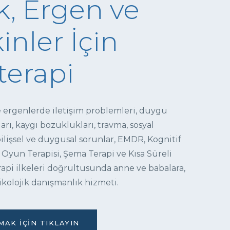
, Ergen ve
inler İçin
terapi
e ergenlerde iletişim problemleri, duygu
ı, kaygı bozuklukları, travma, sosyal
 bilişsel ve duygusal sorunlar, EMDR, Kognitif
 Oyun Terapisi, Şema Terapi ve Kısa Süreli
pi ilkeleri doğrultusunda anne ve babalara,
ikolojik danışmanlık hizmeti.
AK İÇIN TIKLAYIN