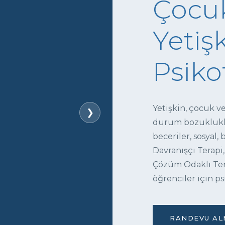
Çocuk
Yetişk
Psiko
Yetişkin, çocuk v
❯
durum bozukluklar
beceriler, sosyal,
Davranışçı Terapi,
Çözüm Odaklı Tera
öğrenciler için ps
RANDEVU ALM