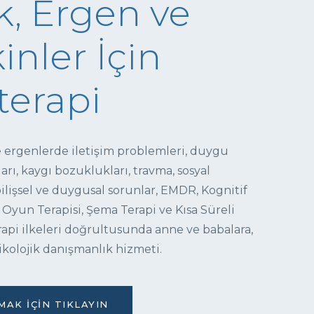
, Ergen ve
inler İçin
terapi
e ergenlerde iletişim problemleri, duygu
ı, kaygı bozuklukları, travma, sosyal
 bilişsel ve duygusal sorunlar, EMDR, Kognitif
 Oyun Terapisi, Şema Terapi ve Kısa Süreli
pi ilkeleri doğrultusunda anne ve babalara,
ikolojik danışmanlık hizmeti.
AK İÇIN TIKLAYIN