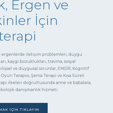
, Ergen ve
inler İçin
terapi
e ergenlerde iletişim problemleri, duygu
ı, kaygı bozuklukları, travma, sosyal
 bilişsel ve duygusal sorunlar, EMDR, Kognitif
 Oyun Terapisi, Şema Terapi ve Kısa Süreli
pi ilkeleri doğrultusunda anne ve babalara,
ikolojik danışmanlık hizmeti.
AK İÇIN TIKLAYIN