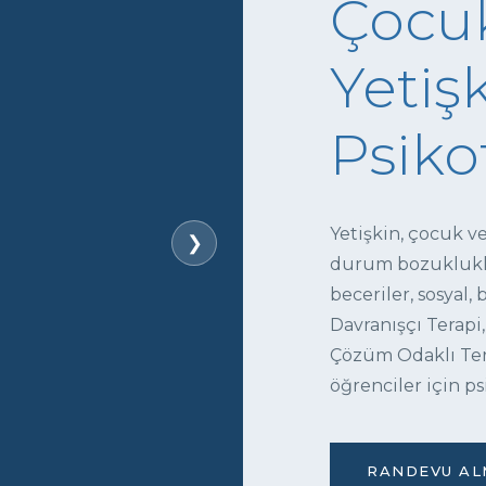
Çocuk
Yetişk
Psiko
Yetişkin, çocuk v
❯
durum bozukluklar
beceriler, sosyal,
Davranışçı Terapi,
Çözüm Odaklı Tera
öğrenciler için ps
RANDEVU ALM