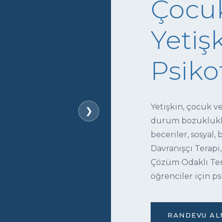
Çocuk
Yetişk
Psiko
Yetişkin, çocuk v
❯
durum bozukluklar
beceriler, sosyal,
Davranışçı Terapi,
Çözüm Odaklı Tera
öğrenciler için ps
RANDEVU ALM