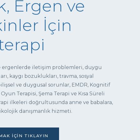
, Ergen ve
inler İçin
terapi
e ergenlerde iletişim problemleri, duygu
ı, kaygı bozuklukları, travma, sosyal
 bilişsel ve duygusal sorunlar, EMDR, Kognitif
 Oyun Terapisi, Şema Terapi ve Kısa Süreli
pi ilkeleri doğrultusunda anne ve babalara,
ikolojik danışmanlık hizmeti.
AK İÇIN TIKLAYIN