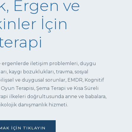
, Ergen ve
inler İçin
terapi
e ergenlerde iletişim problemleri, duygu
ı, kaygı bozuklukları, travma, sosyal
 bilişsel ve duygusal sorunlar, EMDR, Kognitif
 Oyun Terapisi, Şema Terapi ve Kısa Süreli
pi ilkeleri doğrultusunda anne ve babalara,
ikolojik danışmanlık hizmeti.
AK İÇIN TIKLAYIN