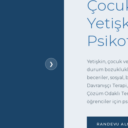
Çocuk
Yetişk
Psiko
Yetişkin, çocuk v
❯
durum bozukluklar
beceriler, sosyal,
Davranışçı Terapi,
Çözüm Odaklı Tera
öğrenciler için ps
RANDEVU ALM