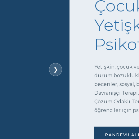
Çocuk
Yetişk
Psiko
Yetişkin, çocuk v
❯
durum bozukluklar
beceriler, sosyal,
Davranışçı Terapi,
Çözüm Odaklı Tera
öğrenciler için ps
RANDEVU ALM