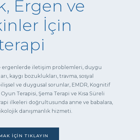
, Ergen ve
inler İçin
terapi
e ergenlerde iletişim problemleri, duygu
ı, kaygı bozuklukları, travma, sosyal
 bilişsel ve duygusal sorunlar, EMDR, Kognitif
 Oyun Terapisi, Şema Terapi ve Kısa Süreli
pi ilkeleri doğrultusunda anne ve babalara,
ikolojik danışmanlık hizmeti.
AK İÇIN TIKLAYIN