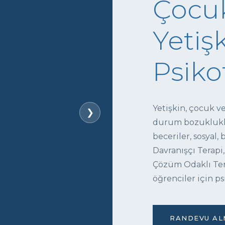
Çocuk
Yetişk
Psiko
Yetişkin, çocuk v
❯
durum bozukluklar
beceriler, sosyal,
Davranışçı Terapi,
Çözüm Odaklı Tera
öğrenciler için ps
RANDEVU ALM