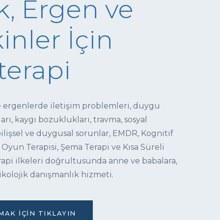
, Ergen ve
inler İçin
terapi
e ergenlerde iletişim problemleri, duygu
ı, kaygı bozuklukları, travma, sosyal
 bilişsel ve duygusal sorunlar, EMDR, Kognitif
 Oyun Terapisi, Şema Terapi ve Kısa Süreli
pi ilkeleri doğrultusunda anne ve babalara,
ikolojik danışmanlık hizmeti.
AK İÇIN TIKLAYIN