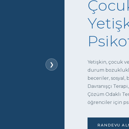
Çocuk
Yetişk
Psiko
Yetişkin, çocuk v
❯
durum bozukluklar
beceriler, sosyal,
Davranışçı Terapi,
Çözüm Odaklı Tera
öğrenciler için ps
RANDEVU ALM