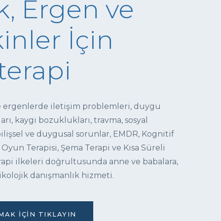
, Ergen ve
inler İçin
terapi
e ergenlerde iletişim problemleri, duygu
ı, kaygı bozuklukları, travma, sosyal
 bilişsel ve duygusal sorunlar, EMDR, Kognitif
 Oyun Terapisi, Şema Terapi ve Kısa Süreli
pi ilkeleri doğrultusunda anne ve babalara,
ikolojik danışmanlık hizmeti.
AK İÇIN TIKLAYIN