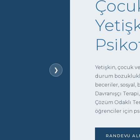
Çocuk
Yetişk
Psiko
Yetişkin, çocuk v
❯
durum bozukluklar
beceriler, sosyal,
Davranışçı Terapi,
Çözüm Odaklı Tera
öğrenciler için ps
RANDEVU ALM