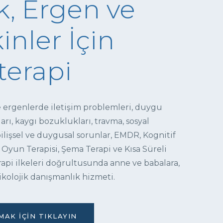
, Ergen ve
inler İçin
terapi
e ergenlerde iletişim problemleri, duygu
ı, kaygı bozuklukları, travma, sosyal
 bilişsel ve duygusal sorunlar, EMDR, Kognitif
 Oyun Terapisi, Şema Terapi ve Kısa Süreli
pi ilkeleri doğrultusunda anne ve babalara,
ikolojik danışmanlık hizmeti.
AK İÇIN TIKLAYIN