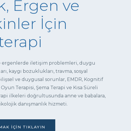
, Ergen ve
inler İçin
terapi
e ergenlerde iletişim problemleri, duygu
ı, kaygı bozuklukları, travma, sosyal
 bilişsel ve duygusal sorunlar, EMDR, Kognitif
 Oyun Terapisi, Şema Terapi ve Kısa Süreli
pi ilkeleri doğrultusunda anne ve babalara,
ikolojik danışmanlık hizmeti.
AK İÇIN TIKLAYIN