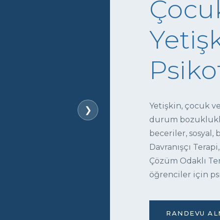
Çocuk
Yetişk
Psiko
Yetişkin, çocuk v
❯
durum bozukluklar
beceriler, sosyal,
Davranışçı Terapi,
Çözüm Odaklı Tera
öğrenciler için ps
RANDEVU ALM