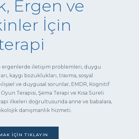
, Ergen ve
inler İçin
terapi
e ergenlerde iletişim problemleri, duygu
ı, kaygı bozuklukları, travma, sosyal
 bilişsel ve duygusal sorunlar, EMDR, Kognitif
 Oyun Terapisi, Şema Terapi ve Kısa Süreli
pi ilkeleri doğrultusunda anne ve babalara,
ikolojik danışmanlık hizmeti.
AK İÇIN TIKLAYIN