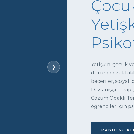
Çocuk
Yetişk
Psiko
Yetişkin, çocuk v
❯
durum bozukluklar
beceriler, sosyal,
Davranışçı Terapi,
Çözüm Odaklı Tera
öğrenciler için ps
RANDEVU ALM