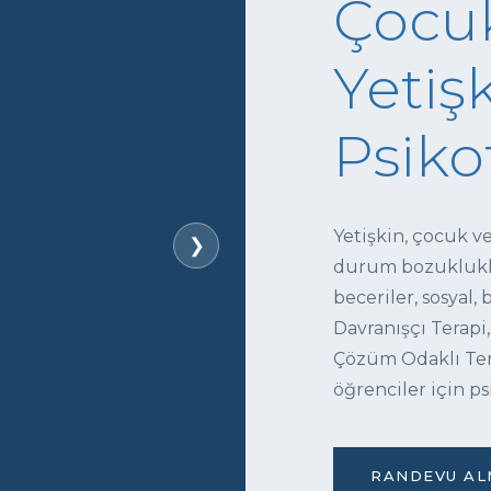
Çocuk
Yetişk
Psiko
Yetişkin, çocuk v
❯
durum bozukluklar
beceriler, sosyal,
Davranışçı Terapi,
Çözüm Odaklı Tera
öğrenciler için ps
RANDEVU ALM