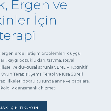
, Ergen ve
inler İçin
terapi
e ergenlerde iletişim problemleri, duygu
ı, kaygı bozuklukları, travma, sosyal
 bilişsel ve duygusal sorunlar, EMDR, Kognitif
 Oyun Terapisi, Şema Terapi ve Kısa Süreli
pi ilkeleri doğrultusunda anne ve babalara,
ikolojik danışmanlık hizmeti.
AK İÇIN TIKLAYIN