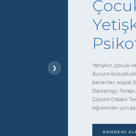
Çocuk
Yetişk
Psiko
Yetişkin, çocuk v
❯
durum bozukluklar
beceriler, sosyal,
Davranışçı Terapi,
Çözüm Odaklı Tera
öğrenciler için ps
RANDEVU ALM