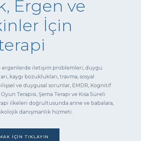
, Ergen ve
inler İçin
terapi
e ergenlerde iletişim problemleri, duygu
ı, kaygı bozuklukları, travma, sosyal
 bilişsel ve duygusal sorunlar, EMDR, Kognitif
 Oyun Terapisi, Şema Terapi ve Kısa Süreli
pi ilkeleri doğrultusunda anne ve babalara,
ikolojik danışmanlık hizmeti.
AK İÇIN TIKLAYIN