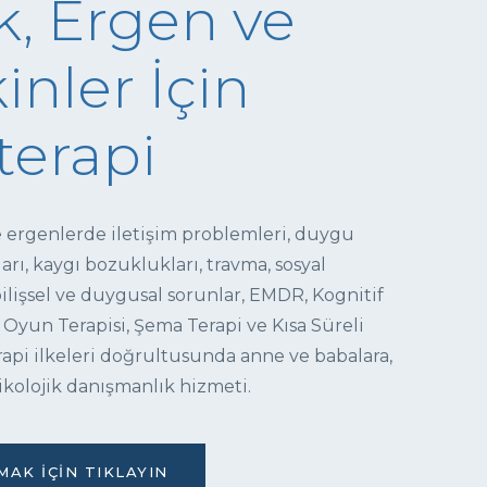
, Ergen ve
inler İçin
terapi
e ergenlerde iletişim problemleri, duygu
ı, kaygı bozuklukları, travma, sosyal
 bilişsel ve duygusal sorunlar, EMDR, Kognitif
 Oyun Terapisi, Şema Terapi ve Kısa Süreli
pi ilkeleri doğrultusunda anne ve babalara,
ikolojik danışmanlık hizmeti.
AK İÇIN TIKLAYIN