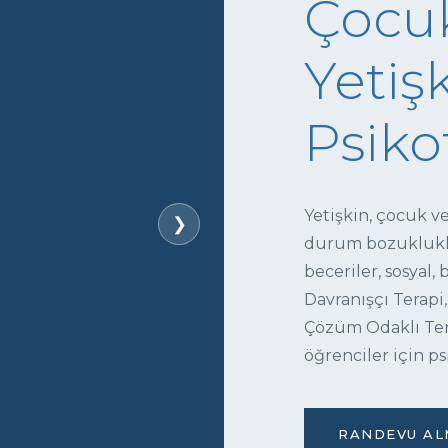
Çocuk
Yetişk
Psiko
Yetişkin, çocuk v
❯
durum bozukluklar
beceriler, sosyal,
Davranışçı Terapi,
Çözüm Odaklı Tera
öğrenciler için ps
RANDEVU ALM