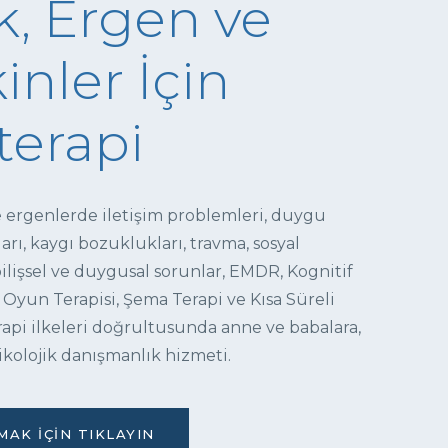
, Ergen ve
inler İçin
terapi
e ergenlerde iletişim problemleri, duygu
ı, kaygı bozuklukları, travma, sosyal
 bilişsel ve duygusal sorunlar, EMDR, Kognitif
 Oyun Terapisi, Şema Terapi ve Kısa Süreli
pi ilkeleri doğrultusunda anne ve babalara,
ikolojik danışmanlık hizmeti.
AK İÇIN TIKLAYIN