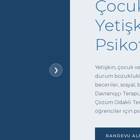
Çocuk
Yetişk
Psiko
Yetişkin, çocuk v
❯
durum bozukluklar
beceriler, sosyal,
Davranışçı Terapi,
Çözüm Odaklı Tera
öğrenciler için ps
RANDEVU ALM