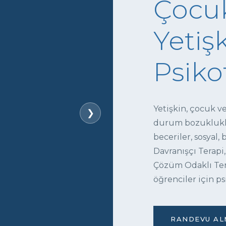
Çocuk
Yetişk
Psiko
Yetişkin, çocuk v
❯
durum bozukluklar
beceriler, sosyal,
Davranışçı Terapi,
Çözüm Odaklı Tera
öğrenciler için ps
RANDEVU ALM