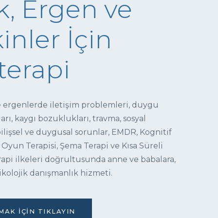
, Ergen ve
inler İçin
terapi
e ergenlerde iletişim problemleri, duygu
ı, kaygı bozuklukları, travma, sosyal
 bilişsel ve duygusal sorunlar, EMDR, Kognitif
 Oyun Terapisi, Şema Terapi ve Kısa Süreli
pi ilkeleri doğrultusunda anne ve babalara,
ikolojik danışmanlık hizmeti.
AK İÇIN TIKLAYIN