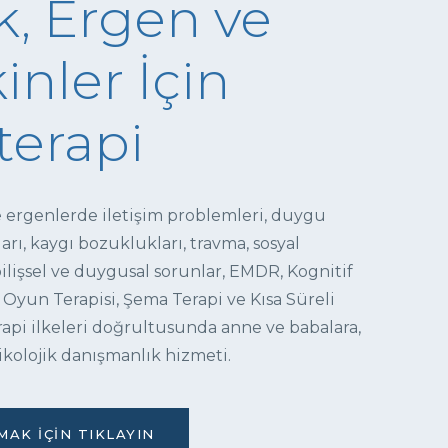
, Ergen ve
inler İçin
terapi
e ergenlerde iletişim problemleri, duygu
ı, kaygı bozuklukları, travma, sosyal
 bilişsel ve duygusal sorunlar, EMDR, Kognitif
 Oyun Terapisi, Şema Terapi ve Kısa Süreli
pi ilkeleri doğrultusunda anne ve babalara,
ikolojik danışmanlık hizmeti.
AK İÇIN TIKLAYIN