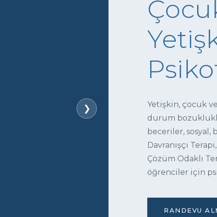
Çocuk
Yetişk
Psiko
Yetişkin, çocuk v
❯
durum bozukluklar
beceriler, sosyal,
Davranışçı Terapi,
Çözüm Odaklı Tera
öğrenciler için ps
RANDEVU ALM