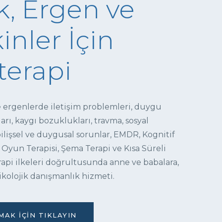
, Ergen ve
inler İçin
terapi
e ergenlerde iletişim problemleri, duygu
ı, kaygı bozuklukları, travma, sosyal
 bilişsel ve duygusal sorunlar, EMDR, Kognitif
 Oyun Terapisi, Şema Terapi ve Kısa Süreli
pi ilkeleri doğrultusunda anne ve babalara,
ikolojik danışmanlık hizmeti.
AK İÇIN TIKLAYIN