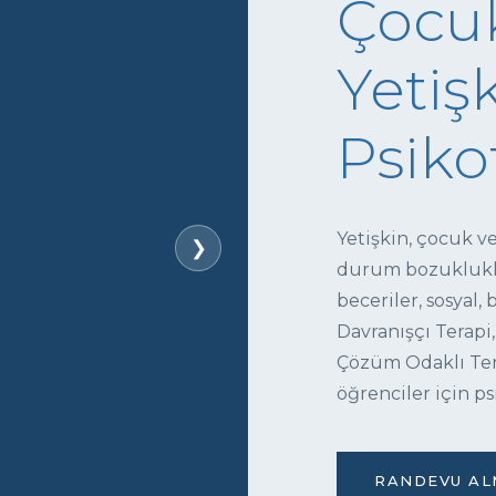
Çocuk
Yetişk
Psiko
Yetişkin, çocuk v
❯
durum bozukluklar
beceriler, sosyal,
Davranışçı Terapi,
Çözüm Odaklı Tera
öğrenciler için ps
RANDEVU ALM