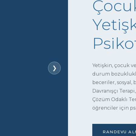
Çocuk
Yetişk
Psiko
Yetişkin, çocuk v
❯
durum bozukluklar
beceriler, sosyal,
Davranışçı Terapi,
Çözüm Odaklı Tera
öğrenciler için ps
RANDEVU ALM