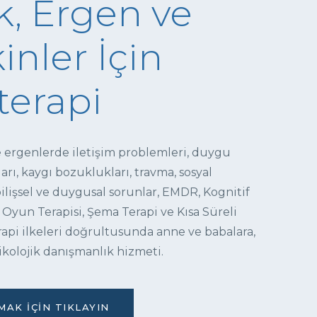
, Ergen ve
inler İçin
terapi
e ergenlerde iletişim problemleri, duygu
ı, kaygı bozuklukları, travma, sosyal
 bilişsel ve duygusal sorunlar, EMDR, Kognitif
 Oyun Terapisi, Şema Terapi ve Kısa Süreli
pi ilkeleri doğrultusunda anne ve babalara,
ikolojik danışmanlık hizmeti.
AK İÇIN TIKLAYIN