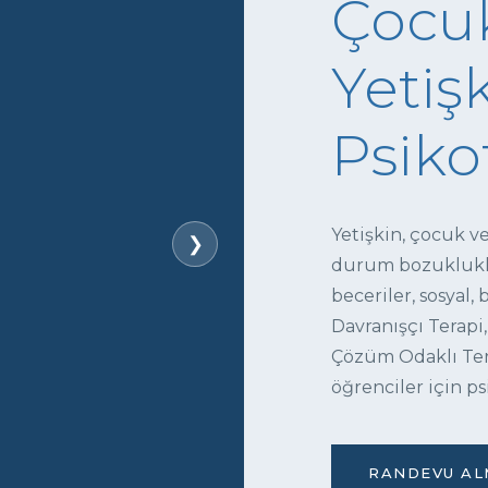
Çocuk
Yetişk
Psiko
Yetişkin, çocuk v
❯
durum bozukluklar
beceriler, sosyal,
Davranışçı Terapi,
Çözüm Odaklı Tera
öğrenciler için ps
RANDEVU ALM