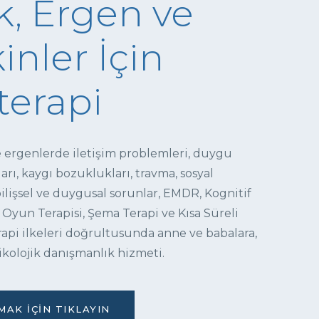
, Ergen ve
inler İçin
terapi
e ergenlerde iletişim problemleri, duygu
ı, kaygı bozuklukları, travma, sosyal
 bilişsel ve duygusal sorunlar, EMDR, Kognitif
 Oyun Terapisi, Şema Terapi ve Kısa Süreli
pi ilkeleri doğrultusunda anne ve babalara,
ikolojik danışmanlık hizmeti.
AK İÇIN TIKLAYIN