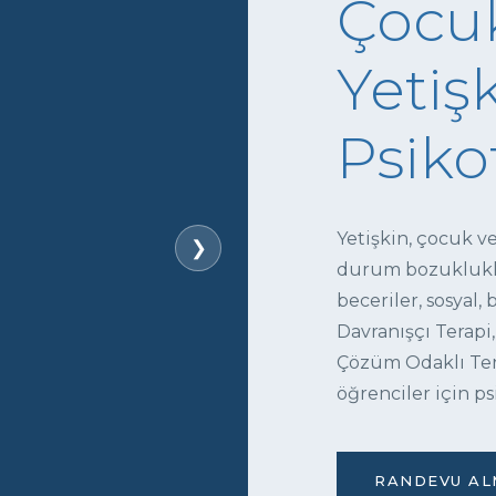
Çocuk
Yetişk
Psiko
Yetişkin, çocuk v
❯
durum bozukluklar
beceriler, sosyal,
Davranışçı Terapi,
Çözüm Odaklı Tera
öğrenciler için ps
RANDEVU ALM