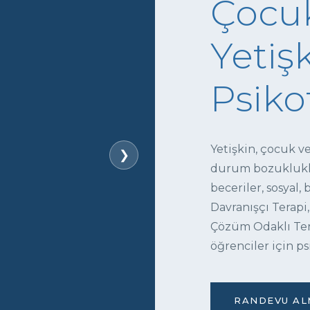
Çocuk
Yetişk
Psiko
Yetişkin, çocuk v
❯
durum bozukluklar
beceriler, sosyal,
Davranışçı Terapi,
Çözüm Odaklı Tera
öğrenciler için ps
RANDEVU ALM