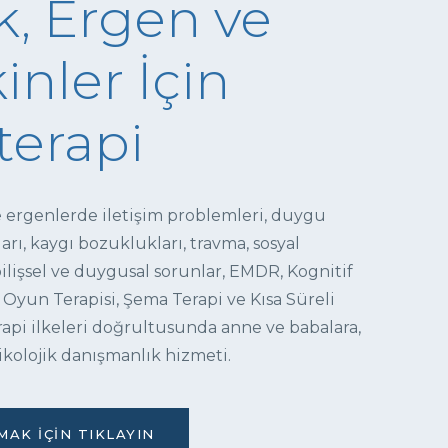
, Ergen ve
inler İçin
terapi
e ergenlerde iletişim problemleri, duygu
ı, kaygı bozuklukları, travma, sosyal
 bilişsel ve duygusal sorunlar, EMDR, Kognitif
 Oyun Terapisi, Şema Terapi ve Kısa Süreli
pi ilkeleri doğrultusunda anne ve babalara,
ikolojik danışmanlık hizmeti.
AK İÇIN TIKLAYIN