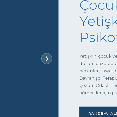
Çocuk
Yetişk
Psiko
Yetişkin, çocuk v
❯
durum bozukluklar
beceriler, sosyal,
Davranışçı Terapi,
Çözüm Odaklı Tera
öğrenciler için ps
RANDEVU ALM