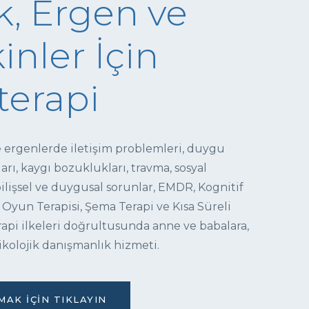
, Ergen ve
inler İçin
terapi
e ergenlerde iletişim problemleri, duygu
ı, kaygı bozuklukları, travma, sosyal
 bilişsel ve duygusal sorunlar, EMDR, Kognitif
 Oyun Terapisi, Şema Terapi ve Kısa Süreli
pi ilkeleri doğrultusunda anne ve babalara,
ikolojik danışmanlık hizmeti.
AK İÇIN TIKLAYIN