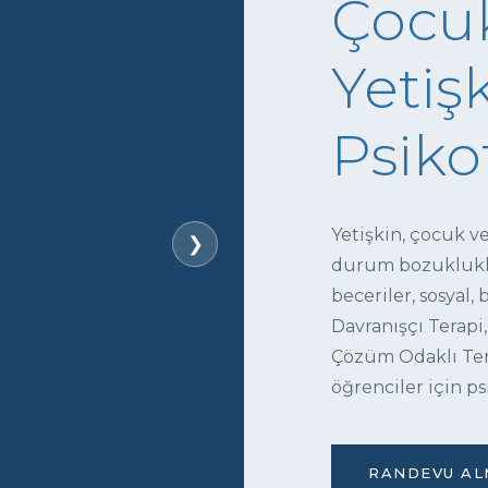
Çocuk
Yetişk
Psiko
Yetişkin, çocuk v
❯
durum bozukluklar
beceriler, sosyal,
Davranışçı Terapi,
Çözüm Odaklı Tera
öğrenciler için ps
RANDEVU ALM