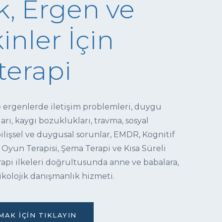
, Ergen ve
inler İçin
terapi
e ergenlerde iletişim problemleri, duygu
ı, kaygı bozuklukları, travma, sosyal
 bilişsel ve duygusal sorunlar, EMDR, Kognitif
 Oyun Terapisi, Şema Terapi ve Kısa Süreli
pi ilkeleri doğrultusunda anne ve babalara,
ikolojik danışmanlık hizmeti.
AK İÇIN TIKLAYIN