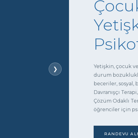
Çocuk
Yetişk
Psiko
Yetişkin, çocuk v
❯
durum bozukluklar
beceriler, sosyal,
Davranışçı Terapi,
Çözüm Odaklı Tera
öğrenciler için ps
RANDEVU ALM