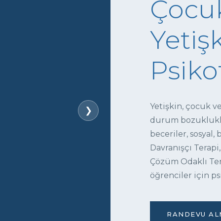
Çocuk
Yetişk
Psiko
Yetişkin, çocuk v
❯
durum bozukluklar
beceriler, sosyal,
Davranışçı Terapi,
Çözüm Odaklı Tera
öğrenciler için ps
RANDEVU ALM