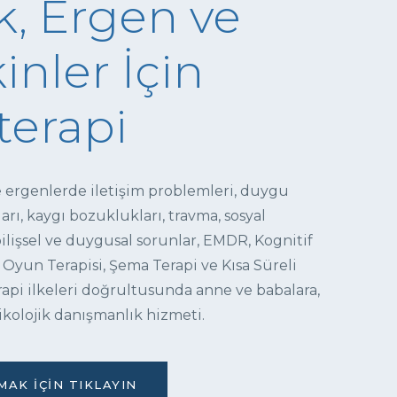
, Ergen ve
inler İçin
terapi
e ergenlerde iletişim problemleri, duygu
ı, kaygı bozuklukları, travma, sosyal
 bilişsel ve duygusal sorunlar, EMDR, Kognitif
 Oyun Terapisi, Şema Terapi ve Kısa Süreli
pi ilkeleri doğrultusunda anne ve babalara,
ikolojik danışmanlık hizmeti.
AK İÇIN TIKLAYIN