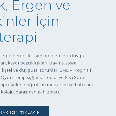
, Ergen ve
inler İçin
terapi
e ergenlerde iletişim problemleri, duygu
ı, kaygı bozuklukları, travma, sosyal
 bilişsel ve duygusal sorunlar, EMDR, Kognitif
 Oyun Terapisi, Şema Terapi ve Kısa Süreli
pi ilkeleri doğrultusunda anne ve babalara,
ikolojik danışmanlık hizmeti.
AK İÇIN TIKLAYIN