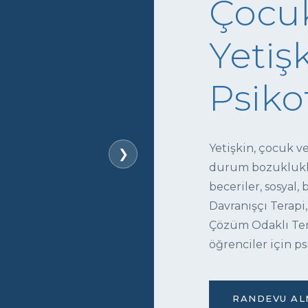
Çocuk
Yetişk
Psiko
Yetişkin, çocuk v
❯
durum bozukluklar
beceriler, sosyal,
Davranışçı Terapi,
Çözüm Odaklı Tera
öğrenciler için ps
RANDEVU ALM