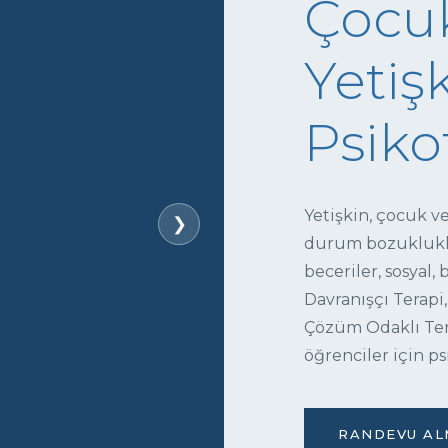
Çocuk
Yetişk
Psiko
Yetişkin, çocuk v
❯
durum bozukluklar
beceriler, sosyal,
Davranışçı Terapi,
Çözüm Odaklı Tera
öğrenciler için ps
RANDEVU ALM