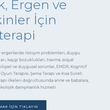
, Ergen ve
inler İçin
terapi
e ergenlerde iletişim problemleri, duygu
ı, kaygı bozuklukları, travma, sosyal
 bilişsel ve duygusal sorunlar, EMDR, Kognitif
 Oyun Terapisi, Şema Terapi ve Kısa Süreli
pi ilkeleri doğrultusunda anne ve babalara,
ikolojik danışmanlık hizmeti.
AK İÇIN TIKLAYIN