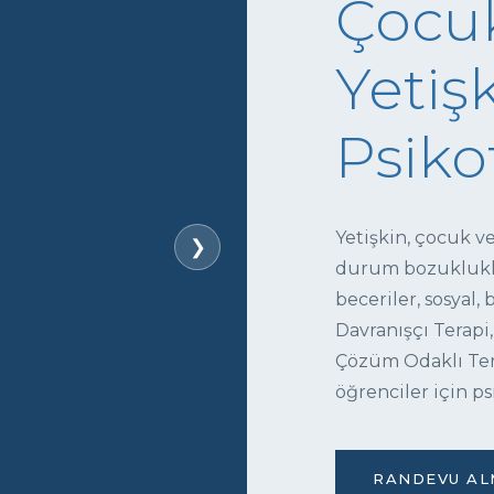
Çocuk
Yetişk
Psiko
Yetişkin, çocuk v
❯
durum bozukluklar
beceriler, sosyal,
Davranışçı Terapi,
Çözüm Odaklı Tera
öğrenciler için ps
RANDEVU ALM