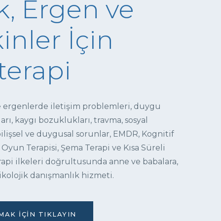
, Ergen ve
inler İçin
terapi
e ergenlerde iletişim problemleri, duygu
ı, kaygı bozuklukları, travma, sosyal
 bilişsel ve duygusal sorunlar, EMDR, Kognitif
 Oyun Terapisi, Şema Terapi ve Kısa Süreli
pi ilkeleri doğrultusunda anne ve babalara,
ikolojik danışmanlık hizmeti.
AK İÇIN TIKLAYIN