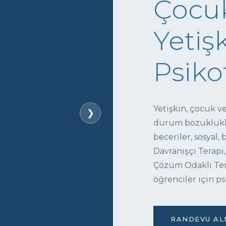
Çocuk
Yetişk
Psiko
Yetişkin, çocuk v
❯
durum bozukluklar
beceriler, sosyal,
Davranışçı Terapi,
Çözüm Odaklı Tera
öğrenciler için ps
RANDEVU ALM