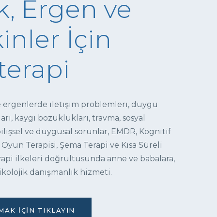
, Ergen ve
inler İçin
terapi
e ergenlerde iletişim problemleri, duygu
ı, kaygı bozuklukları, travma, sosyal
 bilişsel ve duygusal sorunlar, EMDR, Kognitif
 Oyun Terapisi, Şema Terapi ve Kısa Süreli
pi ilkeleri doğrultusunda anne ve babalara,
ikolojik danışmanlık hizmeti.
AK İÇIN TIKLAYIN