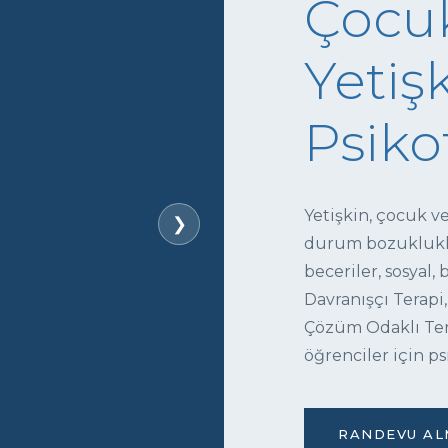
Çocuk
Yetişk
Psiko
Yetişkin, çocuk v
❯
durum bozukluklar
beceriler, sosyal,
Davranışçı Terapi,
Çözüm Odaklı Tera
öğrenciler için ps
RANDEVU ALM