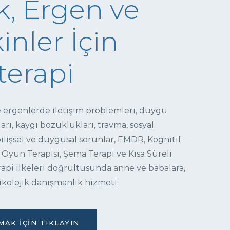
, Ergen ve
inler İçin
terapi
e ergenlerde iletişim problemleri, duygu
ı, kaygı bozuklukları, travma, sosyal
 bilişsel ve duygusal sorunlar, EMDR, Kognitif
 Oyun Terapisi, Şema Terapi ve Kısa Süreli
pi ilkeleri doğrultusunda anne ve babalara,
ikolojik danışmanlık hizmeti.
AK İÇIN TIKLAYIN