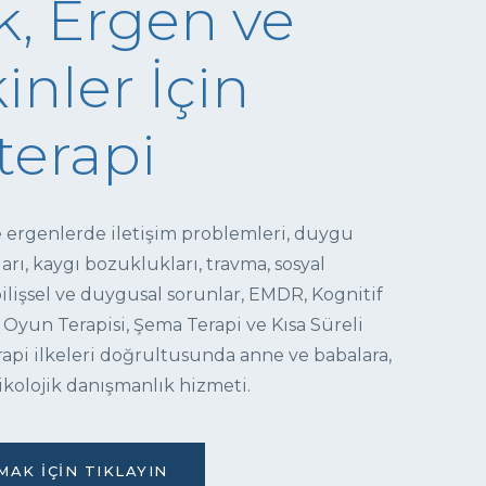
, Ergen ve
inler İçin
terapi
e ergenlerde iletişim problemleri, duygu
ı, kaygı bozuklukları, travma, sosyal
 bilişsel ve duygusal sorunlar, EMDR, Kognitif
 Oyun Terapisi, Şema Terapi ve Kısa Süreli
pi ilkeleri doğrultusunda anne ve babalara,
ikolojik danışmanlık hizmeti.
AK İÇIN TIKLAYIN