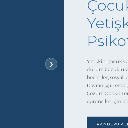
Çocuk
Yetişk
Psiko
Yetişkin, çocuk v
❯
durum bozukluklar
beceriler, sosyal,
Davranışçı Terapi,
Çözüm Odaklı Tera
öğrenciler için ps
RANDEVU ALM