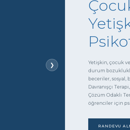
Çocuk
Yetişk
Psiko
Yetişkin, çocuk v
❯
durum bozukluklar
beceriler, sosyal,
Davranışçı Terapi,
Çözüm Odaklı Tera
öğrenciler için ps
RANDEVU ALM