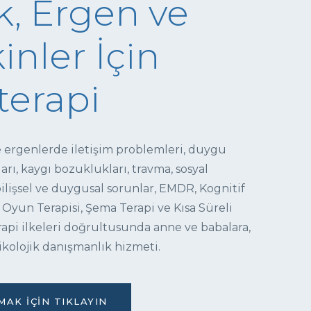
, Ergen ve
inler İçin
terapi
e ergenlerde iletişim problemleri, duygu
ı, kaygı bozuklukları, travma, sosyal
 bilişsel ve duygusal sorunlar, EMDR, Kognitif
 Oyun Terapisi, Şema Terapi ve Kısa Süreli
pi ilkeleri doğrultusunda anne ve babalara,
ikolojik danışmanlık hizmeti.
AK İÇIN TIKLAYIN