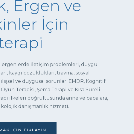
, Ergen ve
inler İçin
terapi
e ergenlerde iletişim problemleri, duygu
ı, kaygı bozuklukları, travma, sosyal
 bilişsel ve duygusal sorunlar, EMDR, Kognitif
 Oyun Terapisi, Şema Terapi ve Kısa Süreli
pi ilkeleri doğrultusunda anne ve babalara,
ikolojik danışmanlık hizmeti.
AK İÇIN TIKLAYIN