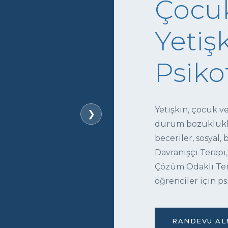
Çocuk
Yetişk
Psiko
Yetişkin, çocuk v
❯
durum bozukluklar
beceriler, sosyal,
Davranışçı Terapi,
Çözüm Odaklı Tera
öğrenciler için ps
RANDEVU ALM