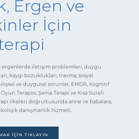
, Ergen ve
inler İçin
terapi
e ergenlerde iletişim problemleri, duygu
ı, kaygı bozuklukları, travma, sosyal
 bilişsel ve duygusal sorunlar, EMDR, Kognitif
 Oyun Terapisi, Şema Terapi ve Kısa Süreli
pi ilkeleri doğrultusunda anne ve babalara,
ikolojik danışmanlık hizmeti.
AK İÇIN TIKLAYIN