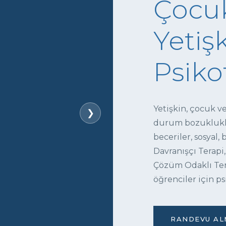
Çocuk
Yetişk
Psiko
Yetişkin, çocuk v
❯
durum bozukluklar
beceriler, sosyal,
Davranışçı Terapi,
Çözüm Odaklı Tera
öğrenciler için ps
RANDEVU ALM