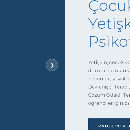
Çocuk
Yetişk
Psiko
Yetişkin, çocuk v
❯
durum bozukluklar
beceriler, sosyal,
Davranışçı Terapi,
Çözüm Odaklı Tera
öğrenciler için ps
RANDEVU ALM