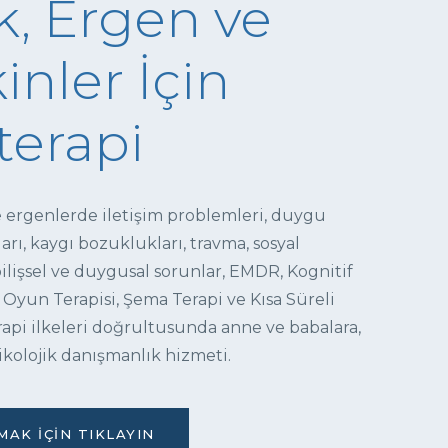
, Ergen ve
inler İçin
terapi
e ergenlerde iletişim problemleri, duygu
ı, kaygı bozuklukları, travma, sosyal
 bilişsel ve duygusal sorunlar, EMDR, Kognitif
 Oyun Terapisi, Şema Terapi ve Kısa Süreli
pi ilkeleri doğrultusunda anne ve babalara,
ikolojik danışmanlık hizmeti.
AK İÇIN TIKLAYIN