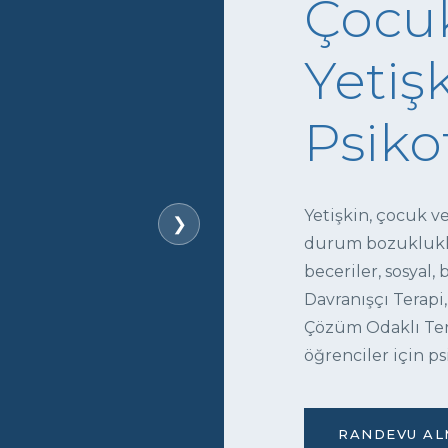
Çocuk
Yetişk
Psiko
Yetişkin, çocuk v
❯
durum bozukluklar
beceriler, sosyal,
Davranışçı Terapi,
Çözüm Odaklı Tera
öğrenciler için ps
RANDEVU ALM