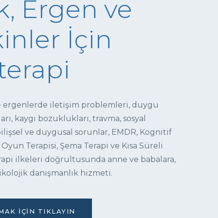
, Ergen ve
inler İçin
terapi
e ergenlerde iletişim problemleri, duygu
ı, kaygı bozuklukları, travma, sosyal
 bilişsel ve duygusal sorunlar, EMDR, Kognitif
 Oyun Terapisi, Şema Terapi ve Kısa Süreli
pi ilkeleri doğrultusunda anne ve babalara,
ikolojik danışmanlık hizmeti.
AK İÇIN TIKLAYIN