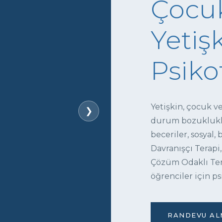
Çocuk
Yetişk
Psiko
Yetişkin, çocuk v
❯
durum bozukluklar
beceriler, sosyal,
Davranışçı Terapi,
Çözüm Odaklı Tera
öğrenciler için ps
RANDEVU ALM