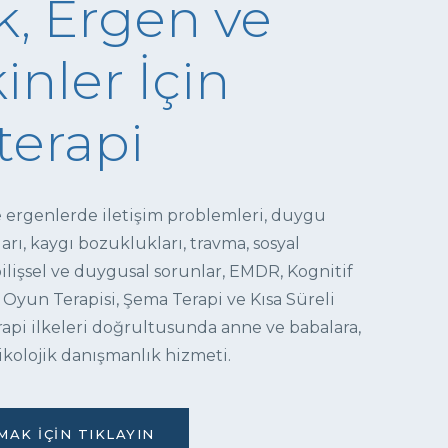
, Ergen ve
inler İçin
terapi
e ergenlerde iletişim problemleri, duygu
ı, kaygı bozuklukları, travma, sosyal
 bilişsel ve duygusal sorunlar, EMDR, Kognitif
 Oyun Terapisi, Şema Terapi ve Kısa Süreli
pi ilkeleri doğrultusunda anne ve babalara,
ikolojik danışmanlık hizmeti.
AK İÇIN TIKLAYIN