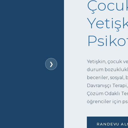
Çocuk
Yetişk
Psiko
Yetişkin, çocuk v
❯
durum bozukluklar
beceriler, sosyal,
Davranışçı Terapi,
Çözüm Odaklı Tera
öğrenciler için ps
RANDEVU ALM