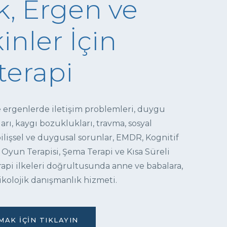
, Ergen ve
inler İçin
terapi
e ergenlerde iletişim problemleri, duygu
ı, kaygı bozuklukları, travma, sosyal
 bilişsel ve duygusal sorunlar, EMDR, Kognitif
 Oyun Terapisi, Şema Terapi ve Kısa Süreli
pi ilkeleri doğrultusunda anne ve babalara,
ikolojik danışmanlık hizmeti.
AK İÇIN TIKLAYIN