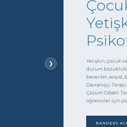
Çocuk
Yetişk
Psiko
Yetişkin, çocuk v
❯
durum bozukluklar
beceriler, sosyal,
Davranışçı Terapi,
Çözüm Odaklı Tera
öğrenciler için ps
RANDEVU ALM