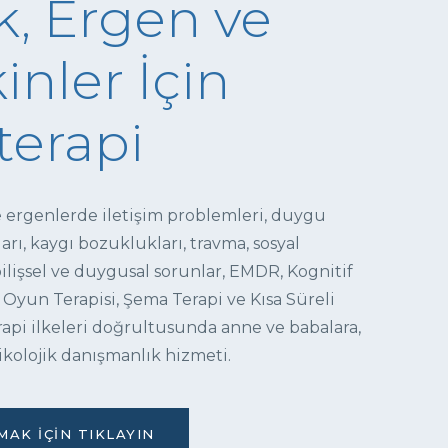
, Ergen ve
inler İçin
terapi
e ergenlerde iletişim problemleri, duygu
ı, kaygı bozuklukları, travma, sosyal
 bilişsel ve duygusal sorunlar, EMDR, Kognitif
 Oyun Terapisi, Şema Terapi ve Kısa Süreli
pi ilkeleri doğrultusunda anne ve babalara,
ikolojik danışmanlık hizmeti.
AK İÇIN TIKLAYIN