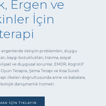
, Ergen ve
inler İçin
terapi
e ergenlerde iletişim problemleri, duygu
ı, kaygı bozuklukları, travma, sosyal
 bilişsel ve duygusal sorunlar, EMDR, Kognitif
 Oyun Terapisi, Şema Terapi ve Kısa Süreli
pi ilkeleri doğrultusunda anne ve babalara,
ikolojik danışmanlık hizmeti.
AK İÇIN TIKLAYIN