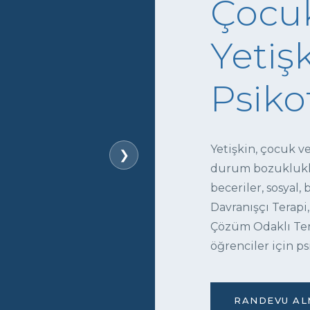
Çocuk
Yetişk
Psiko
Yetişkin, çocuk v
❯
durum bozukluklar
beceriler, sosyal,
Davranışçı Terapi,
Çözüm Odaklı Tera
öğrenciler için ps
RANDEVU ALM