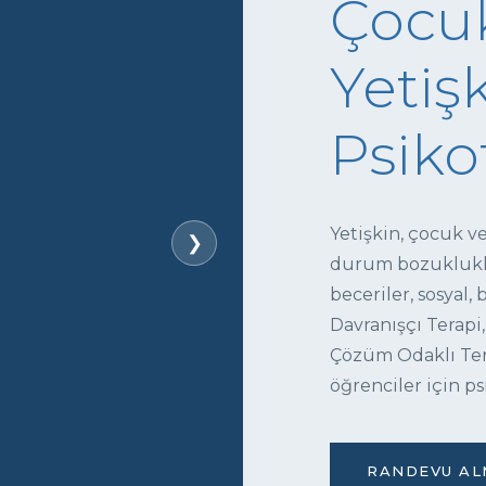
Çocuk
Yetişk
Psiko
Yetişkin, çocuk v
❯
durum bozukluklar
beceriler, sosyal,
Davranışçı Terapi,
Çözüm Odaklı Tera
öğrenciler için ps
RANDEVU ALM