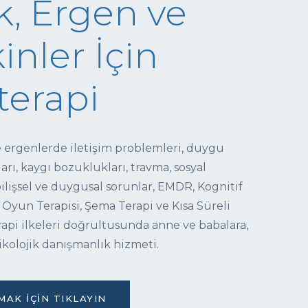
, Ergen ve
inler İçin
terapi
e ergenlerde iletişim problemleri, duygu
ı, kaygı bozuklukları, travma, sosyal
 bilişsel ve duygusal sorunlar, EMDR, Kognitif
 Oyun Terapisi, Şema Terapi ve Kısa Süreli
pi ilkeleri doğrultusunda anne ve babalara,
ikolojik danışmanlık hizmeti.
AK İÇIN TIKLAYIN