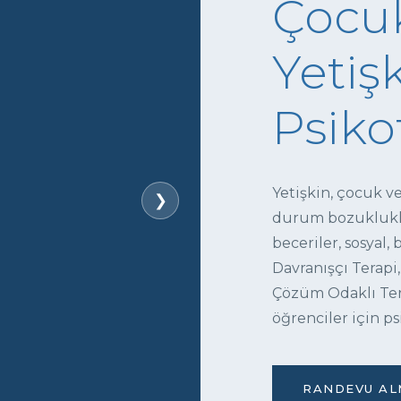
Çocuk
Yetişk
Psiko
Yetişkin, çocuk v
❯
durum bozukluklar
beceriler, sosyal,
Davranışçı Terapi,
Çözüm Odaklı Tera
öğrenciler için ps
RANDEVU ALM