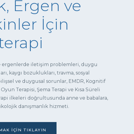
, Ergen ve
inler İçin
terapi
e ergenlerde iletişim problemleri, duygu
ı, kaygı bozuklukları, travma, sosyal
 bilişsel ve duygusal sorunlar, EMDR, Kognitif
 Oyun Terapisi, Şema Terapi ve Kısa Süreli
pi ilkeleri doğrultusunda anne ve babalara,
ikolojik danışmanlık hizmeti.
AK İÇIN TIKLAYIN