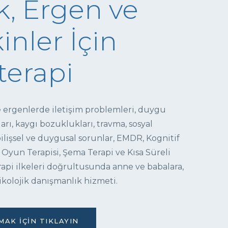
, Ergen ve
inler İçin
terapi
e ergenlerde iletişim problemleri, duygu
ı, kaygı bozuklukları, travma, sosyal
 bilişsel ve duygusal sorunlar, EMDR, Kognitif
 Oyun Terapisi, Şema Terapi ve Kısa Süreli
pi ilkeleri doğrultusunda anne ve babalara,
ikolojik danışmanlık hizmeti.
AK İÇIN TIKLAYIN