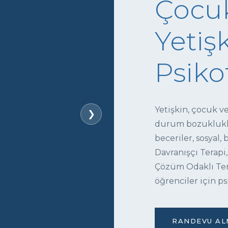
Çocuk
Yetişk
Psiko
Yetişkin, çocuk v
❯
durum bozukluklar
beceriler, sosyal,
Davranışçı Terapi,
Çözüm Odaklı Tera
öğrenciler için ps
RANDEVU ALM