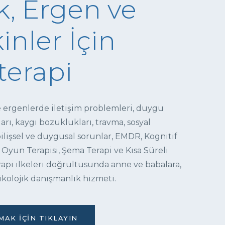
, Ergen ve
inler İçin
terapi
e ergenlerde iletişim problemleri, duygu
ı, kaygı bozuklukları, travma, sosyal
 bilişsel ve duygusal sorunlar, EMDR, Kognitif
 Oyun Terapisi, Şema Terapi ve Kısa Süreli
pi ilkeleri doğrultusunda anne ve babalara,
ikolojik danışmanlık hizmeti.
AK İÇIN TIKLAYIN