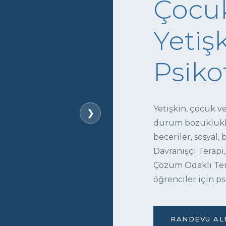
Çocuk
Yetişk
Psiko
Yetişkin, çocuk v
❯
durum bozukluklar
beceriler, sosyal,
Davranışçı Terapi,
Çözüm Odaklı Tera
öğrenciler için ps
RANDEVU ALM